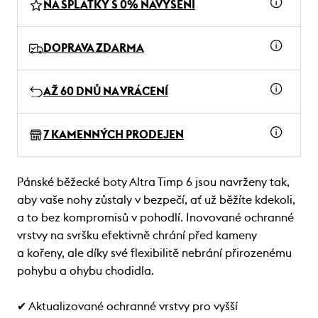
NA SPLÁTKY S 0% NAVÝŠENÍ
DOPRAVA ZDARMA
AŽ 60 DNŮ NA VRÁCENÍ
7 KAMENNÝCH PRODEJEN
Pánské běžecké boty Altra Timp 6 jsou navrženy tak,
aby vaše nohy zůstaly v bezpečí, ať už běžíte kdekoli,
a to bez kompromisů v pohodlí. Inovované ochranné
vrstvy na svršku efektivně chrání před kameny
a kořeny, ale díky své flexibilitě nebrání přirozenému
pohybu a ohybu chodidla.
✔ Aktualizované ochranné vrstvy pro vyšší