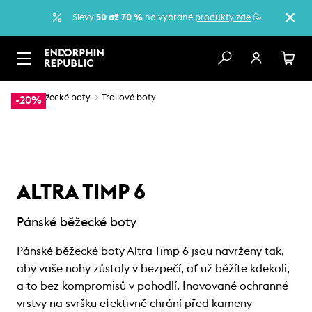
Slevy
50 až 70 %
na vybrané
produkty zde
.🥳
…
Běžecké boty
Trailové boty
-20%
ALTRA TIMP 6
Pánské běžecké boty
Pánské běžecké boty Altra Timp 6 jsou navrženy tak,
aby vaše nohy zůstaly v bezpečí, ať už běžíte kdekoli,
a to bez kompromisů v pohodlí. Inovované ochranné
vrstvy na svršku efektivně chrání před kameny