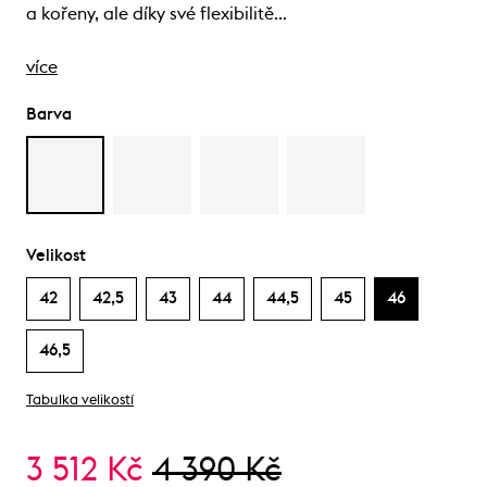
a kořeny, ale díky své flexibilitě…
více
Barva
Velikost
42
42,5
43
44
44,5
45
46
46,5
Tabulka velikostí
3 512 Kč
4 390 Kč