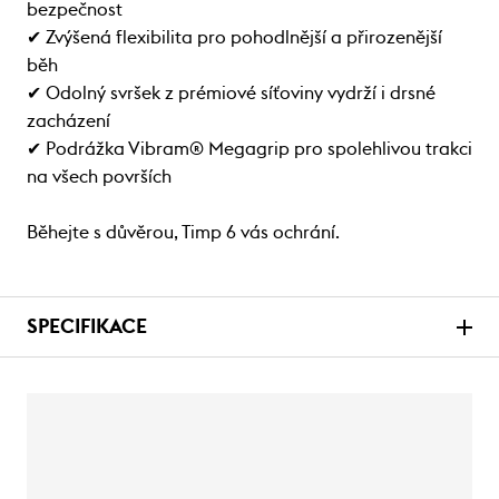
bezpečnost
✔ Zvýšená flexibilita pro pohodlnější a přirozenější
běh
✔ Odolný svršek z prémiové síťoviny vydrží i drsné
zacházení
✔ Podrážka Vibram® Megagrip pro spolehlivou trakci
na všech površích
Běhejte s důvěrou, Timp 6 vás ochrání.
SPECIFIKACE