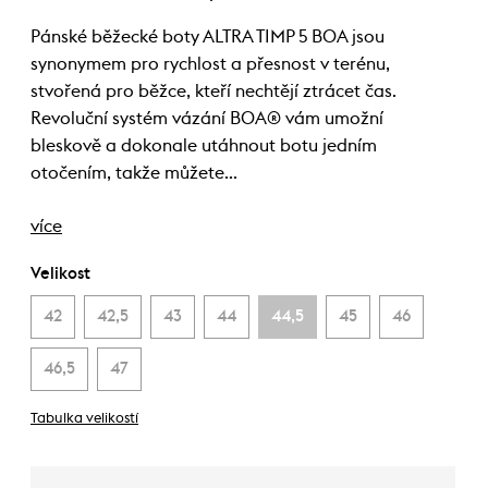
Pánské běžecké boty ALTRA TIMP 5 BOA jsou
synonymem pro rychlost a přesnost v terénu,
stvořená pro běžce, kteří nechtějí ztrácet čas.
Revoluční systém vázání BOA® vám umožní
bleskově a dokonale utáhnout botu jedním
otočením, takže můžete…
více
Velikost
42
42,5
43
44
44,5
45
46
46,5
47
Tabulka velikostí