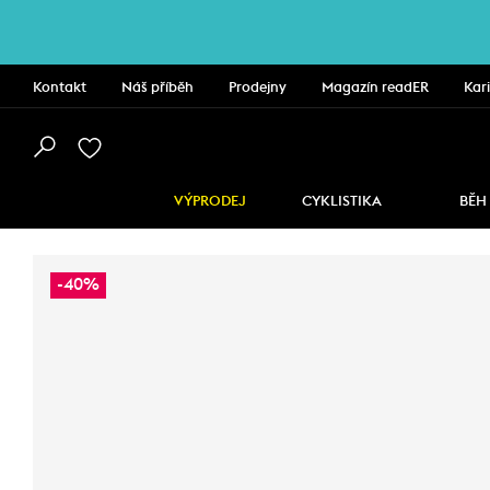
Kontakt
Náš příběh
Prodejny
Magazín readER
Kar
VÝPRODEJ
CYKLISTIKA
BĚH
-40%