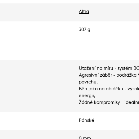
Altra
307 g
Utažení na míru - systém 
Agresivní záběr - podrážk
povrchu,
Běh jako na obláčku - vyso
energii,
Žádné kompromisy - ideální 
Pánské
0 mm