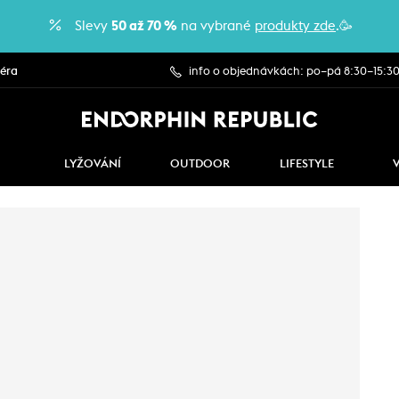
Slevy
50 až 70 %
na vybrané
produkty zde
.🥳
iéra
info o objednávkách: po–pá 8:30–15:3
LYŽOVÁNÍ
OUTDOOR
LIFESTYLE