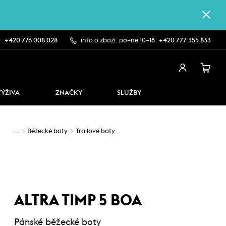
0
+420 776 008 028
info o zboží: po–ne 10–18
+420 777 355 833
VÝŽIVA
ZNAČKY
SLUŽBY
…
Běžecké boty
Trailové boty
ALTRA TIMP 5 BOA
Pánské běžecké boty