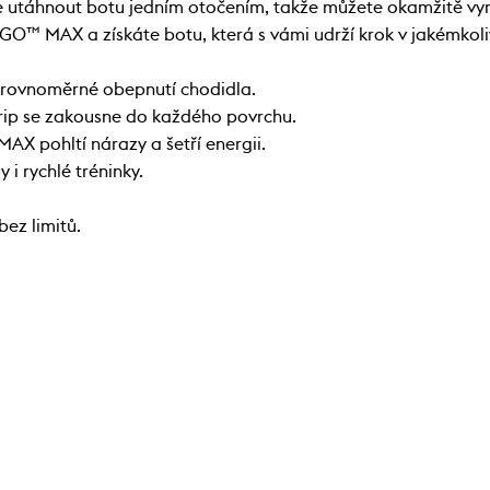
táhnout botu jedním otočením, takže můžete okamžitě vyraz
GO™ MAX a získáte botu, která s vámi udrží krok v jakémkol
 rovnoměrné obepnutí chodidla.
ip se zakousne do každého povrchu.
AX pohltí nárazy a šetří energii.
i rychlé tréninky.
ez limitů.