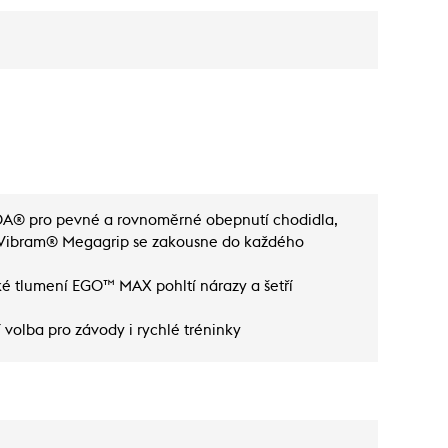
BOA® pro pevné a rovnoměrné obepnutí chodidla,
a Vibram® Megagrip se zakousne do každého
ké tlumení EGO™ MAX pohltí nárazy a šetří
volba pro závody i rychlé tréninky