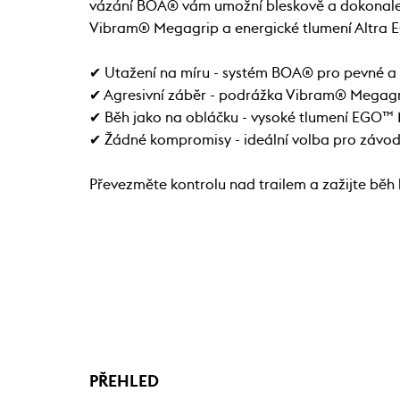
vázání BOA® vám umožní bleskově a dokonale u
Vibram® Megagrip a energické tlumení Altra E
✔ Utažení na míru - systém BOA® pro pevné a
✔ Agresivní záběr - podrážka Vibram® Megagr
✔ Běh jako na obláčku - vysoké tlumení EGO™ M
✔ Žádné kompromisy - ideální volba pro závody 
Převezměte kontrolu nad trailem a zažijte běh b
PŘEHLED