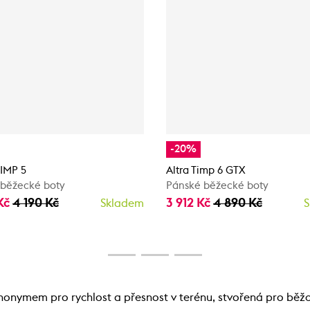
-20%
IMP 5
Altra Timp 6 GTX
 běžecké boty
Pánské běžecké boty
Kč
4 190 Kč
3 912 Kč
4 890 Kč
Skladem
S
nymem pro rychlost a přesnost v terénu, stvořená pro běžce,