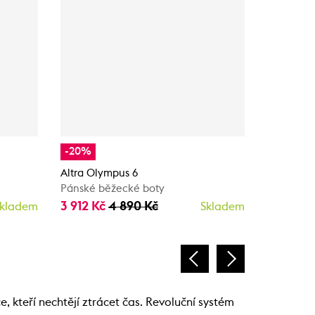
-20%
-20%
Altra Olympus 6
Altra Oly
Pánské běžecké boty
Pánské b
3 912 Kč
4 890 Kč
3 912 Kč
kladem
Skladem
 kteří nechtějí ztrácet čas. Revoluční systém