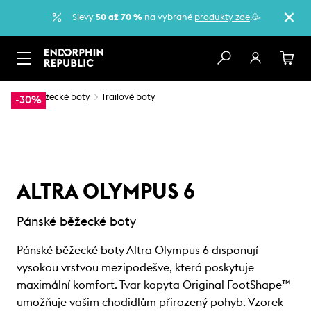
Slevy
50 až 70 %
na vybrané
produkty zde
.🥳
…
Běžecké boty
Trailové boty
-30%
ALTRA OLYMPUS 6
Pánské běžecké boty
Pánské běžecké boty Altra Olympus 6 disponují
vysokou vrstvou mezipodešve, která poskytuje
maximální komfort. Tvar kopyta Original FootShape™
umožňuje vašim chodidlům přirozený pohyb. Vzorek