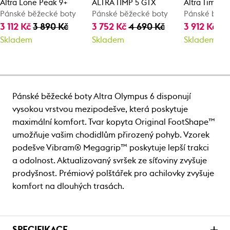
Altra Lone Peak 9+
ALTRA TIMP 5 GTX
Altra Timp 6
Pánské běžecké boty
Pánské běžecké boty
Pánské běže
3 112 Kč
3 890 Kč
3 752 Kč
4 690 Kč
3 912 Kč
4 
Skladem
Skladem
Skladem
Pánské běžecké boty Altra Olympus 6 disponují
vysokou vrstvou mezipodešve, která poskytuje
maximální komfort. Tvar kopyta Original FootShape™
umožňuje vašim chodidlům přirozený pohyb. Vzorek
podešve Vibram® Megagrip™ poskytuje lepší trakci
a odolnost. Aktualizovaný svršek ze síťoviny zvyšuje
prodyšnost. Prémiový polštářek pro achilovky zvyšuje
komfort na dlouhých trasách.
SPECIFIKACE