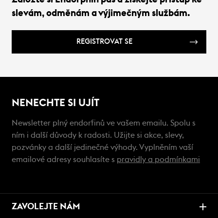
slevám, odměnám a výjimečným službám.
REGISTROVAT SE
NENECHTE SI UJÍT
Newsletter plný endorfinů ve vašem emailu. Spolu s
ním i další důvody k radosti. Užijte si akce, slevy,
pozvánky a další jedinečné výhody. Vyplněním vaší
emailové adresy souhlasíte s
pravidly a podmínkami
ZAVOLEJTE NÁM