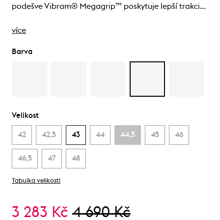
podešve Vibram® Megagrip™ poskytuje lepší trakci…
více
Barva
Velikost
42
42,5
43
44
44,5
45
46
46,5
47
48
Tabulka velikostí
3 283 Kč
4 690 Kč