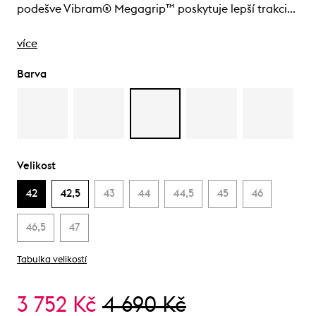
podešve Vibram® Megagrip™ poskytuje lepší trakci…
více
Barva
Velikost
42
42,5
43
44
44,5
45
46
46,5
47
Tabulka velikostí
3 752 Kč
4 690 Kč