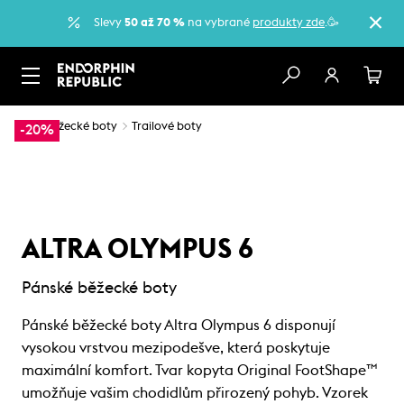
Slevy
50 až 70 %
na vybrané
produkty zde
.🥳
…
Běžecké boty
Trailové boty
-20%
ALTRA OLYMPUS 6
Pánské běžecké boty
Pánské běžecké boty Altra Olympus 6 disponují
vysokou vrstvou mezipodešve, která poskytuje
maximální komfort. Tvar kopyta Original FootShape™
umožňuje vašim chodidlům přirozený pohyb. Vzorek