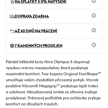
NA SPLÁTKY S 0% NAVÝŠENÍ
DOPRAVA ZDARMA
AŽ 60 DNŮ NA VRÁCENÍ
7 KAMENNÝCH PRODEJEN
Pánské běžecké boty Altra Olympus 6 disponují
vysokou vrstvou mezipodešve, která poskytuje
maximální komfort. Tvar kopyta Original FootShape™
umožňuje vašim chodidlům přirozený pohyb. Vzorek
podešve Vibram® Megagrip™ poskytuje lepší trakci
a odolnost. Aktualizovaný svršek ze síťoviny zvyšuje
prodyšnost. Prémiový polštářek pro achilovky zvyšuje
komfort na dlouhých trasách.