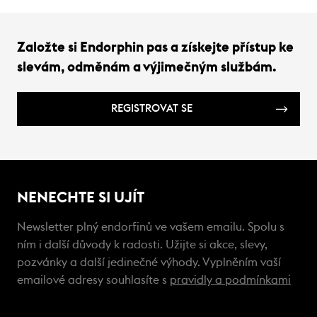
Založte si Endorphin pas a získejte přístup ke
slevám, odměnám a výjimečným službám.
REGISTROVAT SE
NENECHTE SI UJÍT
Newsletter plný endorfinů ve vašem emailu. Spolu s
ním i další důvody k radosti. Užijte si akce, slevy,
pozvánky a další jedinečné výhody. Vyplněním vaší
emailové adresy souhlasíte s
pravidly a podmínkami