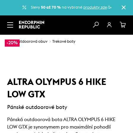
Slevy
50 až 70 %
na vybrané
produkty zde
.🥳
…
Outdoorová obuv
Trekové boty
-20%
ALTRA OLYMPUS 6 HIKE
LOW GTX
Pánské outdoorové boty
Pánská outdoorová bota ALTRA OLYMPUS 6 HIKE
LOW GTX je synonymem pro maximální pohodlí