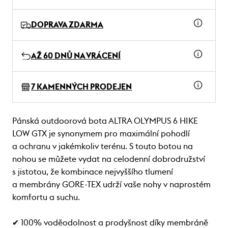
DOPRAVA ZDARMA
AŽ 60 DNŮ NA VRÁCENÍ
7 KAMENNÝCH PRODEJEN
Pánská outdoorová bota ALTRA OLYMPUS 6 HIKE
LOW GTX je synonymem pro maximální pohodlí
a ochranu v jakémkoliv terénu. S touto botou na
nohou se můžete vydat na celodenní dobrodružství
s jistotou, že kombinace nejvyššího tlumení
a membrány GORE-TEX udrží vaše nohy v naprostém
komfortu a suchu.
✔ 100% voděodolnost a prodyšnost díky membráně