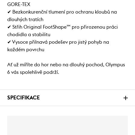
GORE-TEX
✔ Bezkonkurenční tlumení pro ochranu kloubů na
dlouhých tratích
✔ Střih Original FootShape™ pro přirozenou práci
chodidla a stabilitu
✔ Vysoce přilnavá podešev pro jistý pohyb na
každém povrchu
Ať už míříte do hor nebo na dlouhý pochod, Olympus
6 vás spolehlivě podrží.
SPECIFIKACE