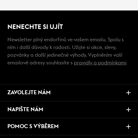
NENECHTE SI UJÍT
Newsletter plný endorfinů ve vašem emailu. Spolu s
ním i další důvody k radosti. Užijte si akce, slevy,
pozvánky a další jedinečné výhody. Vyplněním vaší
emailové adresy souhlasíte s
pravidly a podmínkami
ZAVOLEJTE NÁM
NAPIŠTE NÁM
POMOC S VÝBĚREM