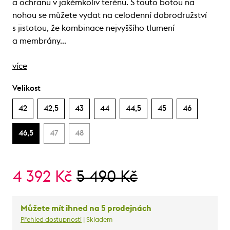
a ochranu v jakémkoliv terénu. S touto botou na
nohou se můžete vydat na celodenní dobrodružství
s jistotou, že kombinace nejvyššího tlumení
a membrány…
více
Velikost
42
42,5
43
44
44,5
45
46
46,5
47
48
4 392 Kč
5 490 Kč
Můžete mít ihned na 5 prodejnách
Přehled dostupnosti
| Skladem