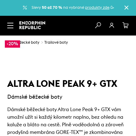
Slevy
50 až 70 %
na vybrané
produkty zde
.🥳
…
Běžecké boty
Trailové boty
-20%
ALTRA LONE PEAK 9+ GTX
Dámské běžecké boty
Dámské běžecké boty Altra Lone Peak 9+ GTX vám
umožní užít si každý kilometr naplno, bez ohledu na
kaluže a bláto na cestě. Plně voděodolná a zároveň
prodyšná membrána GORE-TEX™ je zkombinována