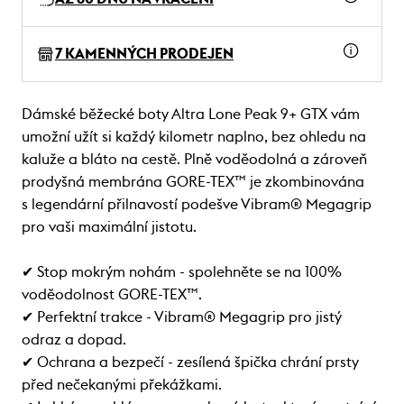
7 KAMENNÝCH PRODEJEN
Dámské běžecké boty Altra Lone Peak 9+ GTX vám
umožní užít si každý kilometr naplno, bez ohledu na
kaluže a bláto na cestě. Plně voděodolná a zároveň
prodyšná membrána GORE-TEX™ je zkombinována
s legendární přilnavostí podešve Vibram® Megagrip
pro vaši maximální jistotu.
✔ Stop mokrým nohám - spolehněte se na 100%
voděodolnost GORE-TEX™.
✔ Perfektní trakce - Vibram® Megagrip pro jistý
odraz a dopad.
✔ Ochrana a bezpečí - zesílená špička chrání prsty
před nečekanými překážkami.