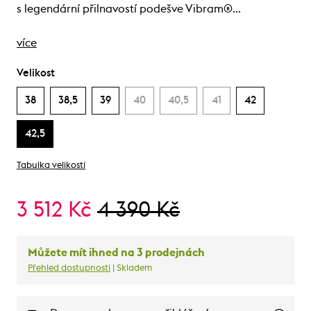
s legendární přilnavostí podešve Vibram®…
více
Velikost
38
38,5
39
40
40,5
41
42
42,5
Tabulka velikostí
3 512 Kč
4 390 Kč
Můžete mít ihned na 3 prodejnách
Přehled dostupnosti
| Skladem