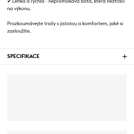
✔ Lehká a rychlá - nepromokavá bota, která neztrácí
na výkonu.
Prozkoumávejte traily s jistotou a komfortem, jaké si
zasloužíte.
SPECIFIKACE