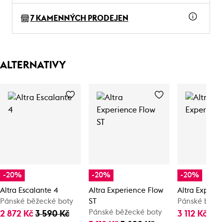
7 KAMENNÝCH PRODEJEN
ALTERNATIVY
-20%
-20%
-20%
Altra Escalante 4
Altra Experience Flow
Altra Experi
Pánské běžecké boty
ST
Pánské běže
Pánské běžecké boty
2 872 Kč
3 590 Kč
3 112 Kč
3 