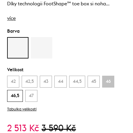
Díky technologii FootShape™ toe box si noha…
více
Barva
Velikost
42
42,5
43
44
44,5
45
46
46,5
47
Tabulka velikostí
2 513 Kč
3 590 Kč