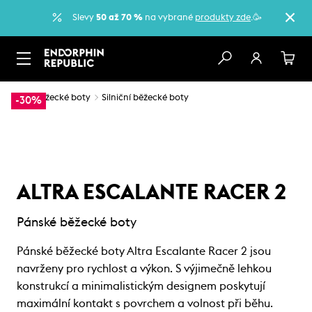
Slevy
50 až 70 %
na vybrané
produkty zde
.🥳
…
Běžecké boty
Silniční běžecké boty
-30%
ALTRA ESCALANTE RACER 2
Pánské běžecké boty
Pánské běžecké boty Altra Escalante Racer 2 jsou
navrženy pro rychlost a výkon. S výjimečně lehkou
konstrukcí a minimalistickým designem poskytují
maximální kontakt s povrchem a volnost při běhu.