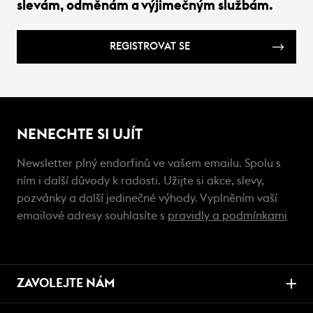
slevám, odměnám a výjimečným službám.
REGISTROVAT SE
NENECHTE SI UJÍT
Newsletter plný endorfinů ve vašem emailu. Spolu s
ním i další důvody k radosti. Užijte si akce, slevy,
pozvánky a další jedinečné výhody. Vyplněním vaší
emailové adresy souhlasíte s
pravidly a podmínkami
ZAVOLEJTE NÁM