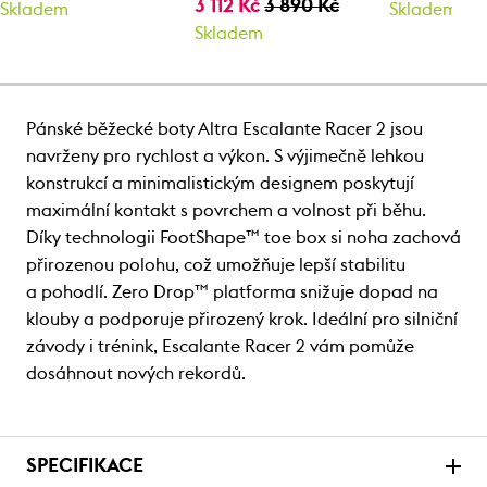
3 112 Kč
3 890 Kč
Skladem
Skladem
Skladem
Pánské běžecké boty Altra Escalante Racer 2 jsou
navrženy pro rychlost a výkon. S výjimečně lehkou
konstrukcí a minimalistickým designem poskytují
maximální kontakt s povrchem a volnost při běhu.
Díky technologii FootShape™ toe box si noha zachová
přirozenou polohu, což umožňuje lepší stabilitu
a pohodlí. Zero Drop™ platforma snižuje dopad na
klouby a podporuje přirozený krok. Ideální pro silniční
závody i trénink, Escalante Racer 2 vám pomůže
dosáhnout nových rekordů.
SPECIFIKACE