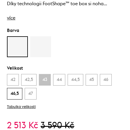
Díky technologii FootShape™ toe box si noha…
více
Barva
Velikost
42
42,5
43
44
44,5
45
46
46,5
47
Tabulka velikostí
2 513 Kč
3 590 Kč