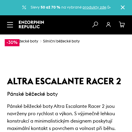
Slevy
50 až 70 %
na vybrané
produkty zde
.🥳
…
Běžecké boty
Silniční běžecké boty
-30%
ALTRA ESCALANTE RACER 2
Pánské běžecké boty
Pánské běžecké boty Altra Escalante Racer 2 jsou
navrženy pro rychlost a výkon. S výjimečně lehkou
konstrukcí a minimalistickým designem poskytují
maximální kontakt s povrchem a volnost při běhu.