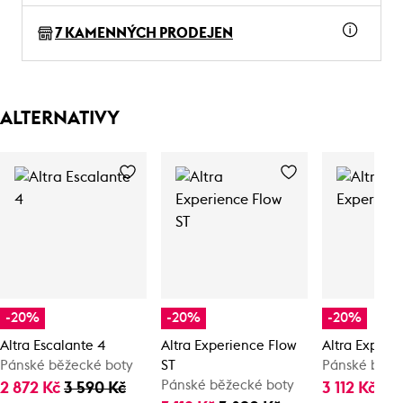
7 KAMENNÝCH PRODEJEN
ALTERNATIVY
-20%
-20%
-20%
Altra Escalante 4
Altra Experience Flow
Altra Experi
Pánské běžecké boty
ST
Pánské běže
Pánské běžecké boty
2 872 Kč
3 590 Kč
3 112 Kč
3 