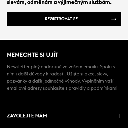
slevám, odměnám a výjimečným službám.
REGISTROVAT SE
NENECHTE SI UJÍT
Newsletter plný endorfinů ve vašem emailu. Spolu s
ním i další důvody k radosti. Užijte si akce, slevy,
pozvánky a další jedinečné výhody. Vyplněním vaší
emailové adresy souhlasíte s
pravidly a podmínkami
ZAVOLEJTE NÁM