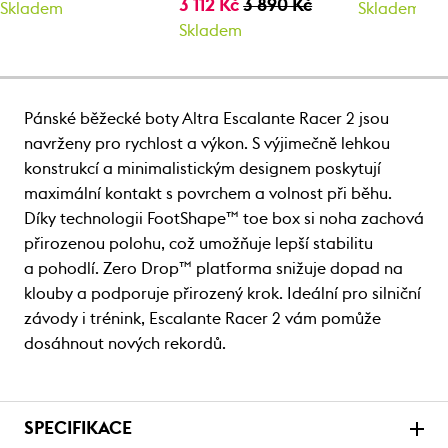
3 112 Kč
3 890 Kč
Skladem
Skladem
Skladem
Pánské běžecké boty Altra Escalante Racer 2 jsou
navrženy pro rychlost a výkon. S výjimečně lehkou
konstrukcí a minimalistickým designem poskytují
maximální kontakt s povrchem a volnost při běhu.
Díky technologii FootShape™ toe box si noha zachová
přirozenou polohu, což umožňuje lepší stabilitu
a pohodlí. Zero Drop™ platforma snižuje dopad na
klouby a podporuje přirozený krok. Ideální pro silniční
závody i trénink, Escalante Racer 2 vám pomůže
dosáhnout nových rekordů.
SPECIFIKACE