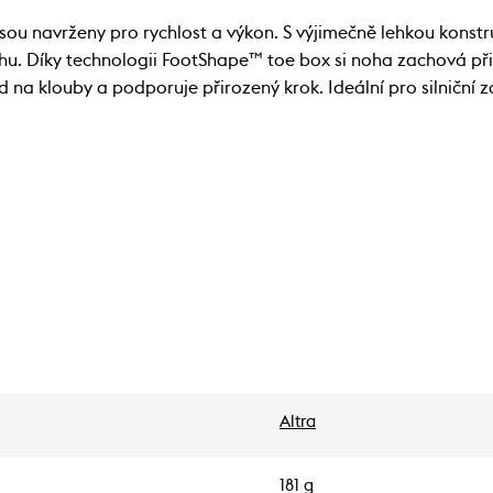
ou navrženy pro rychlost a výkon. S výjimečně lehkou konstr
hu. Díky technologii FootShape™ toe box si noha zachová při
na klouby a podporuje přirozený krok. Ideální pro silniční 
Altra
181 g