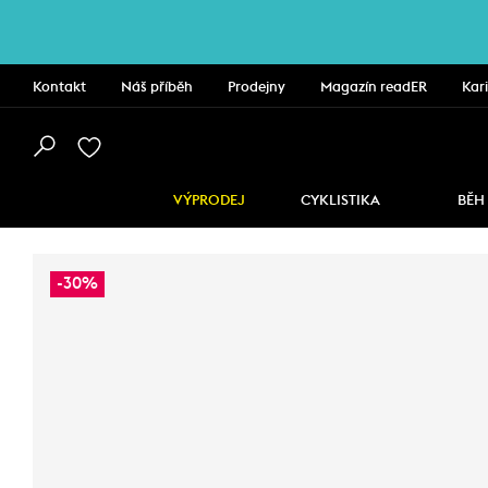
Kontakt
Náš příběh
Prodejny
Magazín readER
Kar
VÝPRODEJ
CYKLISTIKA
BĚH
-30%