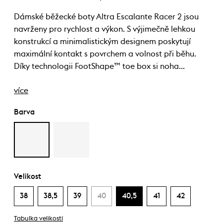
Dámské běžecké boty Altra Escalante Racer 2 jsou
navrženy pro rychlost a výkon. S výjimečně lehkou
konstrukcí a minimalistickým designem poskytují
maximální kontakt s povrchem a volnost při běhu.
Díky technologii FootShape™ toe box si noha…
více
Barva
Velikost
38
38,5
39
40
40,5
41
42
Tabulka velikostí