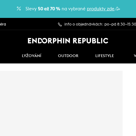
Slevy
50 až 70 %
na vybrané
produkty zde
.🥳
iéra
info o objednávkách: po–pá 8:30–15:3
LYŽOVÁNÍ
OUTDOOR
LIFESTYLE