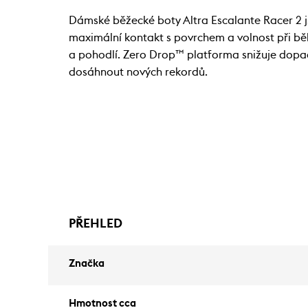
Dámské běžecké boty Altra Escalante Racer 2 js
maximální kontakt s povrchem a volnost při bě
a pohodlí. Zero Drop™ platforma snižuje dopad 
dosáhnout nových rekordů.
PŘEHLED
Značka
Hmotnost cca