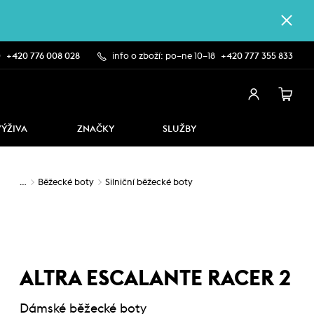
0
+420 776 008 028
info o zboží: po–ne 10–18
+420 777 355 833
VÝŽIVA
ZNAČKY
SLUŽBY
…
Běžecké boty
Silniční běžecké boty
ALTRA ESCALANTE RACER 2
Dámské běžecké boty