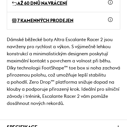
AŽ 60 DNŮ NA VRÁCENÍ
7 KAMENNÝCH PRODEJEN
Dámské běžecké boty Altra Escalante Racer 2 jsou
navrženy pro rychlost a výkon. S výjimečně lehkou
konstrukcí a minimalistickým designem poskytují
maximální kontakt s povrchem a volnost při běhu.
Díky technologii FootShape™ toe box si noha zachová
přirozenou polohu, což umožňuje lepší stabilitu
a pohodlí. Zero Drop™ platforma snižuje dopad na
klouby a podporuje přirozený krok. Ideální pro silniční
závody i trénink, Escalante Racer 2 vám pomůže
dosáhnout nových rekordů.