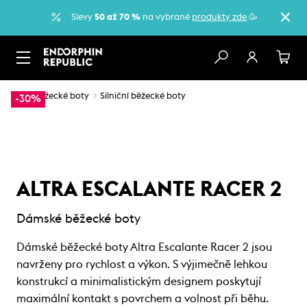
Slevy
50 až 70 %
na vybrané
produkty zde
.🥳
…
Běžecké boty
Silniční běžecké boty
-30%
ALTRA ESCALANTE RACER 2
Dámské běžecké boty
Dámské běžecké boty Altra Escalante Racer 2 jsou
navrženy pro rychlost a výkon. S výjimečně lehkou
konstrukcí a minimalistickým designem poskytují
maximální kontakt s povrchem a volnost při běhu.