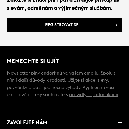
Založte si Endorphin pas a získejte přístup ke
slevám, odměnám a výjimečným službám.
REGISTROVAT SE
NENECHTE SI UJÍT
Newsletter plný endorfinů ve vašem emailu. Spolu s
ním i další důvody k radosti. Užijte si akce, slevy,
pozvánky a další jedinečné výhody. Vyplněním vaší
emailové adresy souhlasíte s
pravidly a podmínkami
ZAVOLEJTE NÁM