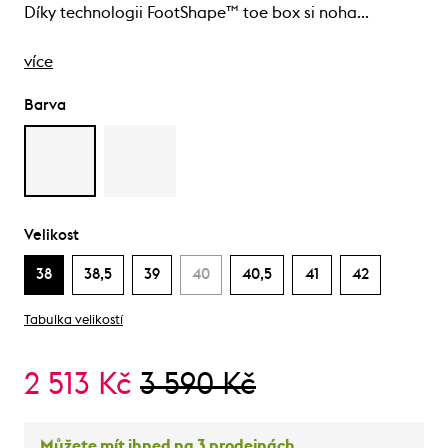
Díky technologii FootShape™ toe box si noha…
více
Barva
Velikost
38
38,5
39
40
40,5
41
42
Tabulka velikostí
2 513 Kč
3 590 Kč
Můžete mít ihned na 3 prodejnách