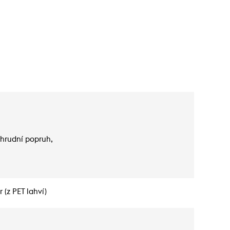
 hrudní popruh,
 (z PET lahví)