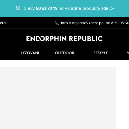
Slevy
50 až 70 %
na vybrané
produkty zde
.🥳
iéra
info o objednávkách: po–pá 8:30–15:3
LYŽOVÁNÍ
OUTDOOR
LIFESTYLE