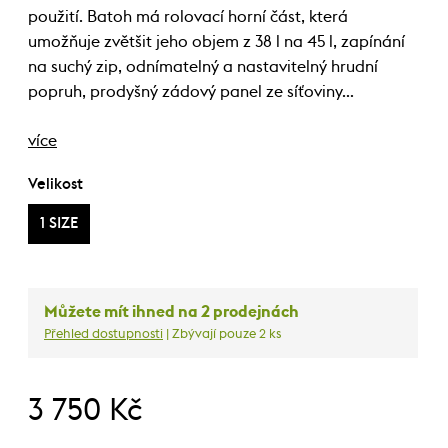
použití. Batoh má rolovací horní část, která
umožňuje zvětšit jeho objem z 38 l na 45 l, zapínání
na suchý zip, odnímatelný a nastavitelný hrudní
popruh, prodyšný zádový panel ze síťoviny…
více
Velikost
1 SIZE
Můžete mít ihned na 2 prodejnách
Přehled dostupnosti
| Zbývají pouze 2 ks
3 750 Kč