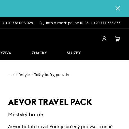
0
+420 776 008 028
info o zboží: po–ne 10–18
+420 777 355 833
VÝŽIVA
ZNAČKY
SLUŽBY
…
Lifestyle
Tašky, kufry, pouzdra
AEVOR TRAVEL PACK
Městský batoh
Aevor batoh Travel Pack je určený pro všestranné