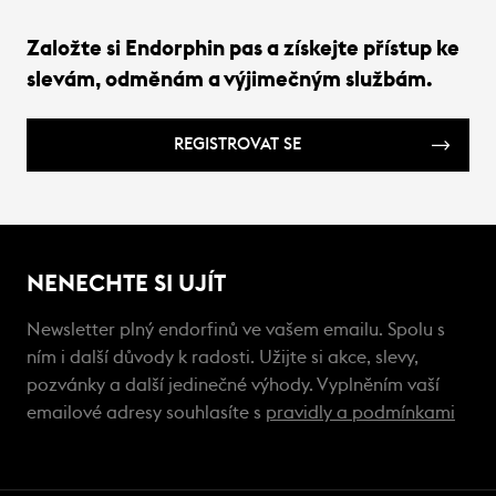
Založte si Endorphin pas a získejte přístup ke
slevám, odměnám a výjimečným službám.
REGISTROVAT SE
NENECHTE SI UJÍT
Newsletter plný endorfinů ve vašem emailu. Spolu s
ním i další důvody k radosti. Užijte si akce, slevy,
pozvánky a další jedinečné výhody. Vyplněním vaší
emailové adresy souhlasíte s
pravidly a podmínkami