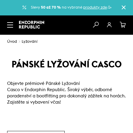
Slevy
50 až 70 %
na vybrané
produkty zde
.🥳
Úvod
Lyžování
PÁNSKÉ LYŽOVÁNÍ CASCO
Objevte prémiové Pánské Lyžování
Casco v Endorphin Republic. Široký výběr, odborné
poradenství a bootfitting pro dokonalý zážitek na horách.
Zajistěte si vybavení včas!