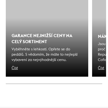
GARANCE NEJNIŽŠÍ CENY NA
NÁK
CELÝ SORTIMENT
Jsou 
Vyběhněte s lehkostí. Opřete se do
proč 
pedálů. S vědomím, že máte to nejlepší
Repub
vybavení za nejvýhodnější cenu.
Cofid
odjede
Číst
Číst
na kte