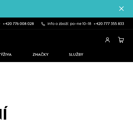
0
+420 776 008 028
info o zboží: po–ne 10–18
+420 777 355 833
VÝŽIVA
ZNAČKY
SLUŽBY
Í