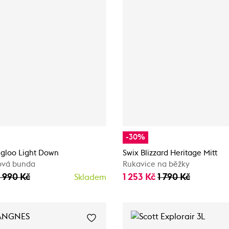
-30%
Igloo Light Down
Swix Blizzard Heritage Mitt
ová bunda
Rukavice na běžky
3 990 Kč
1 253 Kč
1 790 Kč
Skladem