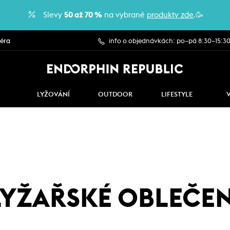
Slevy
50 až 70 %
na vybrané
produkty zde
.🥳
iéra
info o objednávkách: po–pá 8:30–15:3
LYŽOVÁNÍ
OUTDOOR
LIFESTYLE
LYŽAŘSKÉ OBLEČEN