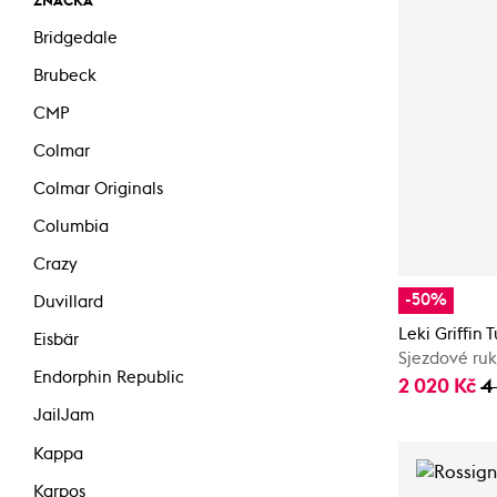
ZNAČKA
Bridgedale
Brubeck
CMP
Colmar
Colmar Originals
Columbia
Crazy
-50%
Duvillard
Leki Griffin
Eisbär
Sjezdové ru
Endorphin Republic
2 020 Kč
4
JailJam
Kappa
Karpos