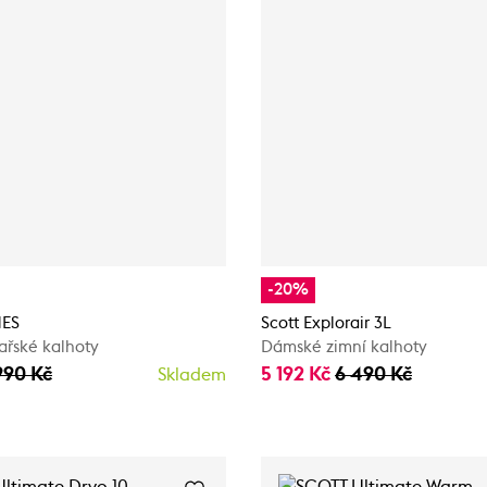
-20%
NES
Scott Explorair 3L
ařské kalhoty
Dámské zimní kalhoty
990 Kč
5 192 Kč
6 490 Kč
Skladem