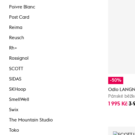
Poivre Blanc
Post Card
Reima
Reusch
Rh+
Rossignol
SCOTT
SIDAS
-50%
SKHoop
Odlo LANG
Pánské běžk
SmellWell
1 995 Kč
3 
Swix
The Mountain Studio
Toko