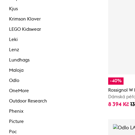
Kjus
Krimson Klover
LEGO Kidswear
Leki
Lenz
Lundhags
Maloja
Odlo
-40%
Rossignol W 
OneMore
Dámská péř
Outdoor Research
8 394 Kč
1
Phenix
Picture
Poc