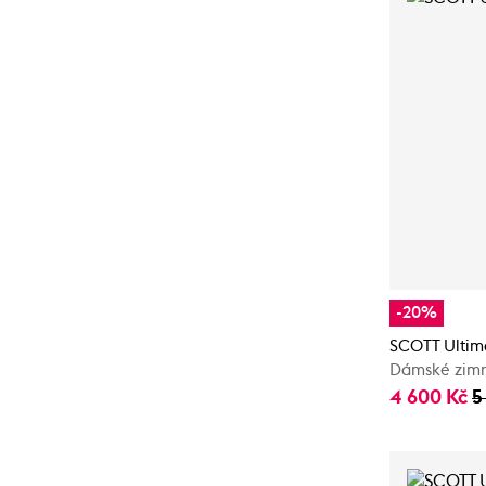
-20%
SCOTT Ultim
Dámské zimn
4 600 Kč
5