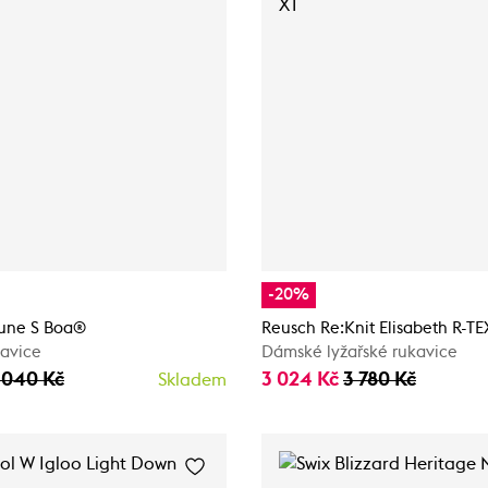
-20%
 Tune S Boa®
Reusch Re:Knit Elisabeth R-T
kavice
Dámské lyžařské rukavice
 040 Kč
3 024 Kč
3 780 Kč
Skladem