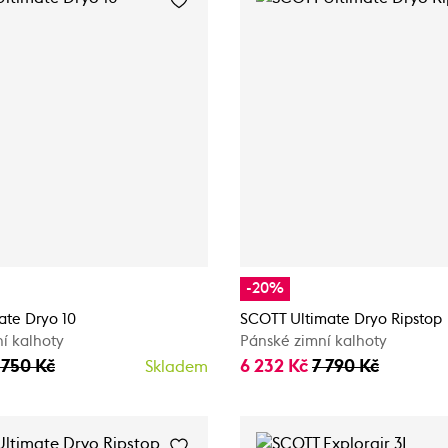
-20%
ate Dryo 10
SCOTT Ultimate Dryo Ripstop
í kalhoty
Pánské zimní kalhoty
 750 Kč
6 232 Kč
7 790 Kč
Skladem