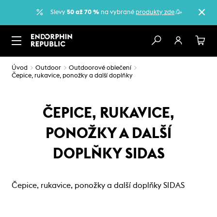
Slevy
50 až 70 %
na vybrané
produkty zde
.🥳
Úvod
Outdoor
Outdoorové oblečení
Čepice, rukavice, ponožky a další doplňky
ČEPICE, RUKAVICE,
PONOŽKY A DALŠÍ
DOPLŇKY SIDAS
Čepice, rukavice, ponožky a další doplňky SIDAS