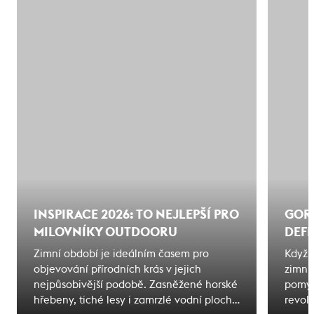
INSPIRACE 2026: TO NEJLEPŠÍ PRO
GORE
MILOVNÍKY OUTDOORU
DEFI
Zimní období je ideálním časem pro
Když 
objevování přírodních krás v jejich
zimní
nejpůsobivější podobě. Zasněžené horské
pomys
hřebeny, tiché lesy i zamrzlé vodní plochy
revol