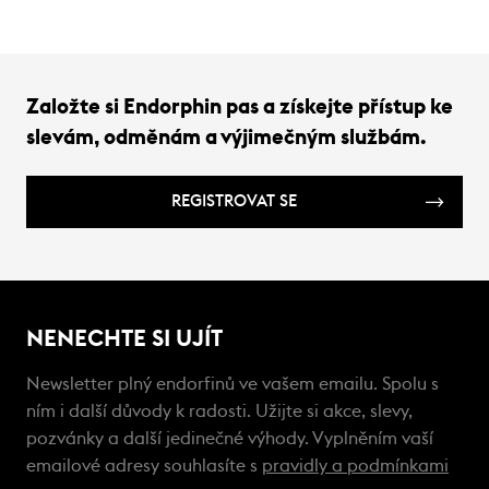
Založte si Endorphin pas a získejte přístup ke
slevám, odměnám a výjimečným službám.
REGISTROVAT SE
NENECHTE SI UJÍT
Newsletter plný endorfinů ve vašem emailu. Spolu s
ním i další důvody k radosti. Užijte si akce, slevy,
pozvánky a další jedinečné výhody. Vyplněním vaší
emailové adresy souhlasíte s
pravidly a podmínkami