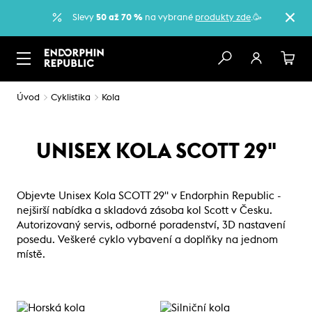
Slevy
50 až 70 %
na vybrané
produkty zde
.🥳
Úvod
Cyklistika
Kola
UNISEX KOLA SCOTT 29"
Objevte Unisex Kola SCOTT 29" v Endorphin Republic -
nejširší nabídka a skladová zásoba kol Scott v Česku.
Autorizovaný servis, odborné poradenství, 3D nastavení
posedu. Veškeré cyklo vybavení a doplňky na jednom
místě.