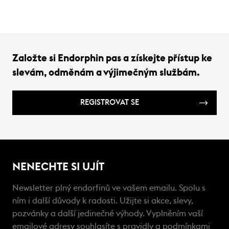
2025/
sofist
techn
mohou
Založte si Endorphin pas a získejte přístup ke
slevám, odměnám a výjimečným službám.
REGISTROVAT SE
NENECHTE SI UJÍT
Newsletter plný endorfinů ve vašem emailu. Spolu s
ním i další důvody k radosti. Užijte si akce, slevy,
pozvánky a další jedinečné výhody. Vyplněním vaší
emailové adresy souhlasíte s
pravidly a podmínkami