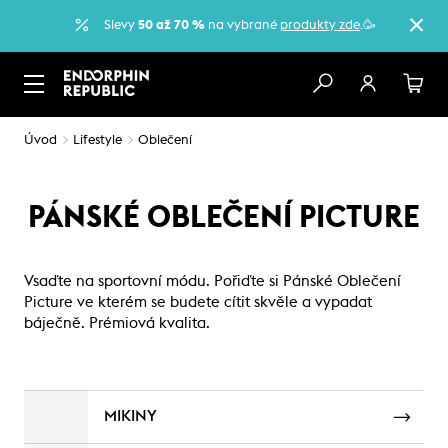
Slevy
50 až 70 %
na vybrané
produkty zde
.🥳
Úvod
Lifestyle
Oblečení
PÁNSKÉ OBLEČENÍ PICTURE
Vsaďte na sportovní módu. Pořiďte si Pánské Oblečení
Picture ve kterém se budete cítit skvěle a vypadat
báječně. Prémiová kvalita.
MIKINY