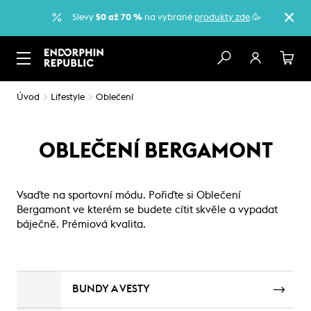
Slevy
50 až 70 %
na vybrané
produkty zde
.🥳
Úvod
Lifestyle
Oblečení
OBLEČENÍ BERGAMONT
Vsaďte na sportovní módu. Pořiďte si Oblečení
Bergamont ve kterém se budete cítit skvěle a vypadat
báječně. Prémiová kvalita.
BUNDY A VESTY