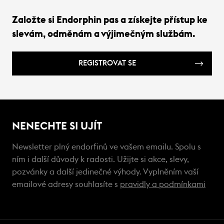
Založte si Endorphin pas a získejte přístup ke
slevám, odměnám a výjimečným službám.
REGISTROVAT SE
NENECHTE SI UJÍT
Newsletter plný endorfinů ve vašem emailu. Spolu s
ním i další důvody k radosti. Užijte si akce, slevy,
pozvánky a další jedinečné výhody. Vyplněním vaší
emailové adresy souhlasíte s
pravidly a podmínkami