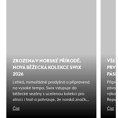
ZROZENA V NORSKÉ PŘÍRODĚ.
VŠE 
NOVÁ BĚŽECKÁ KOLEKCE SWIX
PRVN
2026
PÁSK
Lehká, mimořádně prodyšná a připravená
Připra
na vysoké tempo. Swix vstupuje do
závod
běžecké sezóny s ucelenou kolekcí pro
výkon
silnici i trail a potvrzuje, že norská značka
Repub
už dávno nepatří jen do zimy. Novou
průvo
Číst
Číst
kolekci Swix 2026 najdete skladem v
výběr
Endorphin Republic - největší specialista
přípra