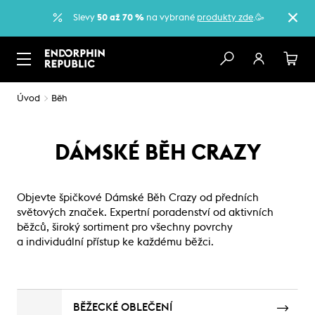
Slevy
50 až 70 %
na vybrané
produkty zde
.🥳
Úvod
Běh
DÁMSKÉ BĚH CRAZY
Objevte špičkové Dámské Běh Crazy od předních
světových značek. Expertní poradenství od aktivních
běžců, široký sortiment pro všechny povrchy
a individuální přístup ke každému běžci.
BĚŽECKÉ OBLEČENÍ