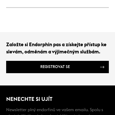
na běžecké vybavení v Česku.
tipy 
každo
přine
Založte si Endorphin pas a získejte přístup ke
slevám, odměnám a výjimečným službám.
REGISTROVAT SE
NENECHTE SI UJÍT
Newsletter plný endorfinů ve vašem emailu. Spolu s