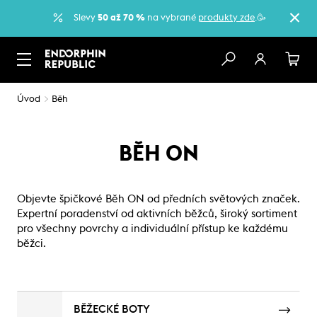
Slevy
50 až 70 %
na vybrané
produkty zde
.🥳
Úvod
Běh
BĚH ON
Objevte špičkové Běh ON od předních světových značek.
Expertní poradenství od aktivních běžců, široký sortiment
pro všechny povrchy a individuální přístup ke každému
běžci.
BĚŽECKÉ BOTY