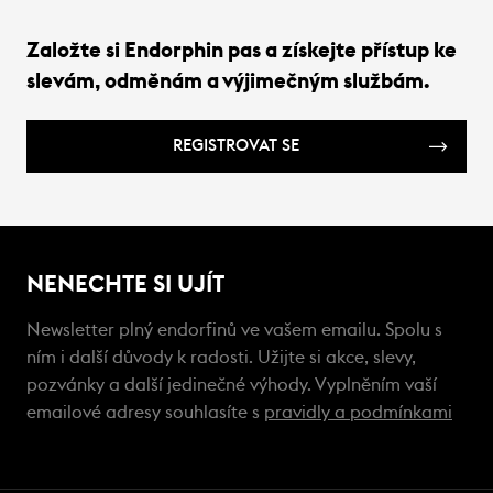
Založte si Endorphin pas a získejte přístup ke
slevám, odměnám a výjimečným službám.
REGISTROVAT SE
NENECHTE SI UJÍT
Newsletter plný endorfinů ve vašem emailu. Spolu s
ním i další důvody k radosti. Užijte si akce, slevy,
pozvánky a další jedinečné výhody. Vyplněním vaší
emailové adresy souhlasíte s
pravidly a podmínkami