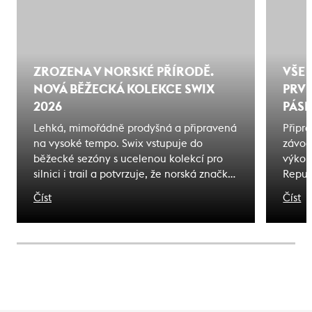
ZROZENA V NORSKÉ PŘÍRODĚ.
VŠE 
NOVÁ BĚŽECKÁ KOLEKCE SWIX
PRVN
2026
PÁSK
Lehká, mimořádně prodyšná a připravená
Připra
na vysoké tempo. Swix vstupuje do
závod
běžecké sezóny s ucelenou kolekcí pro
výkon
silnici i trail a potvrzuje, že norská značka
Repub
už dávno nepatří jen do zimy. Novou
průvo
Číst
Číst
kolekci Swix 2026 najdete skladem v
výběr
Endorphin Republic - největší specialista
přípra
na běžecké vybavení v Česku.
tipy 
každo
přine