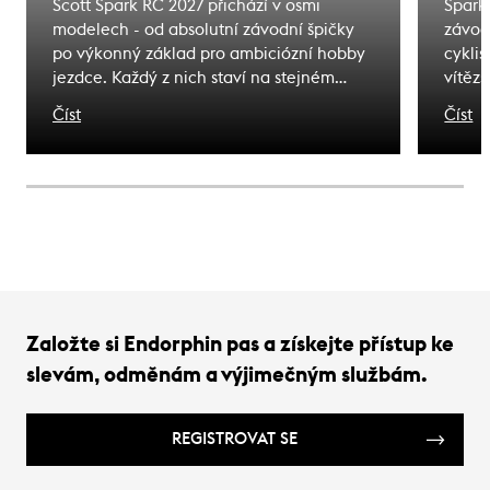
Scott Spark RC 2027 přichází v osmi
Spark
modelech - od absolutní závodní špičky
závod
po výkonný základ pro ambiciózní hobby
cyklis
jezdce. Každý z nich staví na stejném
vítěz
karbonu HMX-SL, stejné filozofii rámu a
olymp
Číst
Číst
stejném závodním charakteru. Liší se
se st
výbavou, která odpovídá různým
není j
nárokům na trati i různým rozpočtům.
toho, 
Tady je přehled celé řady.
Založte si Endorphin pas a získejte přístup ke
slevám, odměnám a výjimečným službám.
REGISTROVAT SE