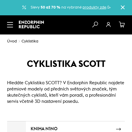
Slevy
50 až 70 %
na vybrané
produkty zde
.🥳
Úvod
Cyklistika
CYKLISTIKA SCOTT
Hledáte Cyklistika SCOTT? V Endorphin Republic najdete
prémiové modely od předních světových značek, tým
skutečných cyklistů, kteří vám poradí, a profesionální
servis včetně 3D nastavení posedu.
KNIHA N1NO