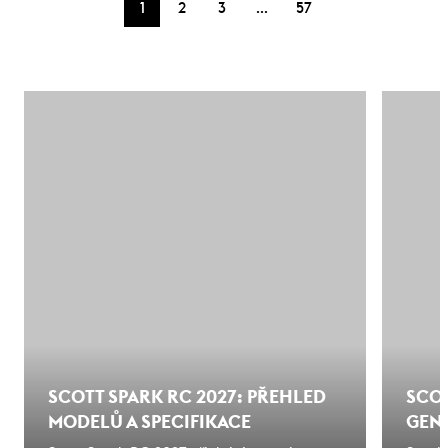
…
1
2
3
57
SCOTT SPARK RC 2027: PŘEHLED
SCOT
MODELŮ A SPECIFIKACE
GENE