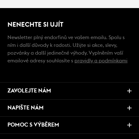
NENECHTE SI UJÍT
Newsletter plný endorfinů ve vašem emailu. Spolu s
ním i další důvody k radosti. Užijte si akce, slevy,
pozvánky a další jedinečné výhody. Vyplněním vaší
emailové adresy souhlasíte s
pravidly a podmínkami
ZAVOLEJTE NÁM
NAPIŠTE NÁM
POMOC S VÝBĚREM