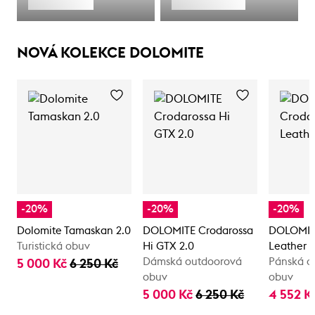
NOVÁ KOLEKCE DOLOMITE
-20%
-20%
-20%
Dolomite Tamaskan 2.0
DOLOMITE Crodarossa
DOLOMIT
Turistická obuv
Hi GTX 2.0
Leather 
Dámská outdoorová
Pánská o
5 000 Kč
6 250 Kč
obuv
obuv
5 000 Kč
6 250 Kč
4 552 K