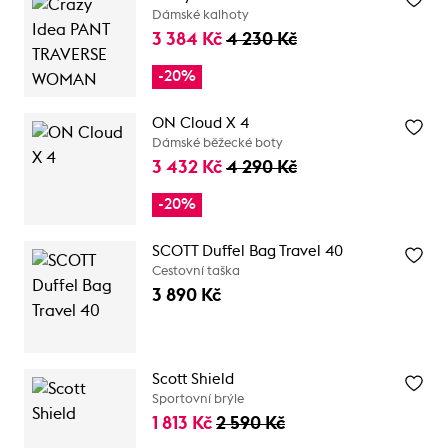
Dámské kalhoty
3 384 Kč
4 230 Kč
-20%
ON Cloud X 4
Dámské běžecké boty
3 432 Kč
4 290 Kč
-20%
SCOTT Duffel Bag Travel 40
Cestovní taška
3 890 Kč
Scott Shield
Sportovní brýle
1 813 Kč
2 590 Kč