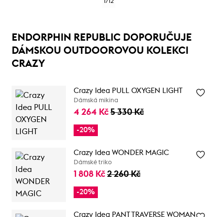
1
/
12
ENDORPHIN REPUBLIC DOPORUČUJE
DÁMSKOU OUTDOOROVOU KOLEKCI
CRAZY
Crazy Idea PULL OXYGEN LIGHT
Dámská mikina
4 264 Kč
5 330 Kč
-20%
Crazy Idea WONDER MAGIC
Dámské triko
1 808 Kč
2 260 Kč
-20%
Crazy Idea PANT TRAVERSE WOMAN