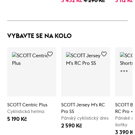
3 432 Kč
4 290 Kč
3 112 Kč
VYBAVTE SE NA KOLO
SCOTT Centric Plus
SCOTT Jersey M's RC
SCOTT Bib
Cyklistická helma
Pro SS
RC Pro +
Pánský cyklistický dres
Pánské cy
5 190 Kč
šortky
2 590 Kč
3 390 K