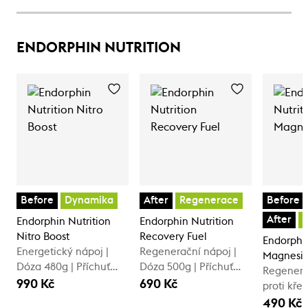
ENDORPHIN NUTRITION
Before
Dynamika
After
Regenerace
Before
After
Endorphin Nutrition
Endorphin Nutrition
Nitro Boost
Recovery Fuel
Endorphin
Energetický nápoj |
Regenerační nápoj |
Magnesi
Dóza 480g | Příchuť
Dóza 500g | Příchuť
Regenera
lesní ovoce
mango
990 Kč
690 Kč
proti kře
Příchuť:
490 Kč