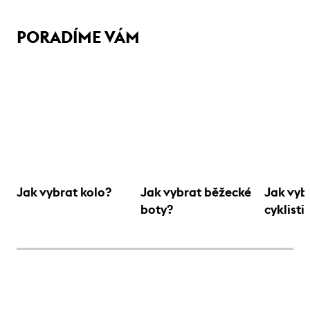
PORADÍME VÁM
Jak vybrat kolo?
Jak vybrat běžecké
Jak vyb
boty?
cyklisti