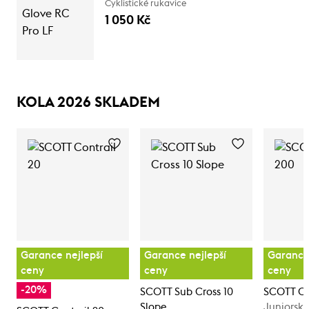
Cyklistické rukavice
1 050 Kč
KOLA 2026 SKLADEM
Garance nejlepší
Garance nejlepší
Garance 
ceny
ceny
ceny
-20%
SCOTT Sub Cross 10
SCOTT Co
Slope
Juniorské