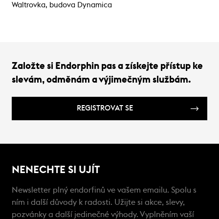
Waltrovka, budova Dynamica
Založte si Endorphin pas a získejte přístup ke
slevám, odměnám a výjimečným službám.
REGISTROVAT SE
NENECHTE SI UJÍT
Newsletter plný endorfinů ve vašem emailu. Spolu s
ním i další důvody k radosti. Užijte si akce, slevy,
pozvánky a další jedinečné výhody. Vyplněním vaší