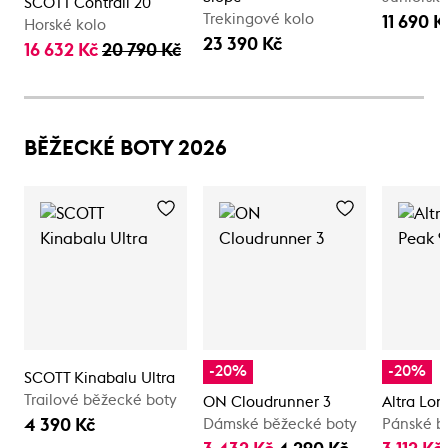
SCOTT Contrail 20
Trekingové kolo
11 690 K
Horské kolo
23 390 Kč
16 632 Kč
20 790 Kč
BĚŽECKÉ BOTY 2026
-20%
-20%
SCOTT Kinabalu Ultra
Trailové běžecké boty
ON Cloudrunner 3
Altra Lo
4 390 Kč
Dámské běžecké boty
Pánské b