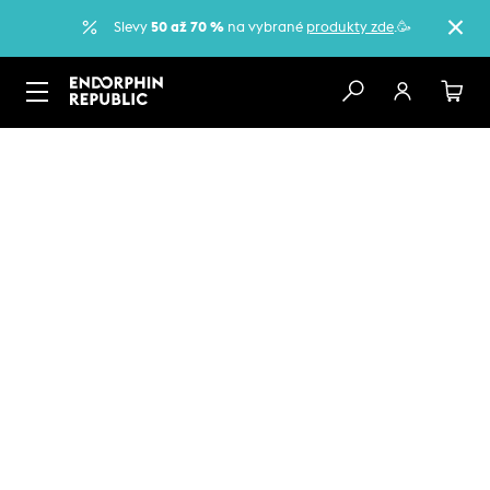
Slevy
50 až 70 %
na vybrané
produkty zde
.🥳