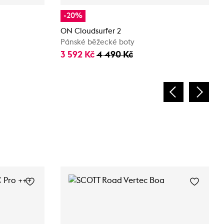
-20%
ON Cloudsurfer 2
Pánské běžecké boty
3 592 Kč
4 490 Kč