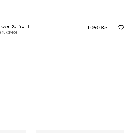
love RC Pro LF
1 050 Kč
é rukavice