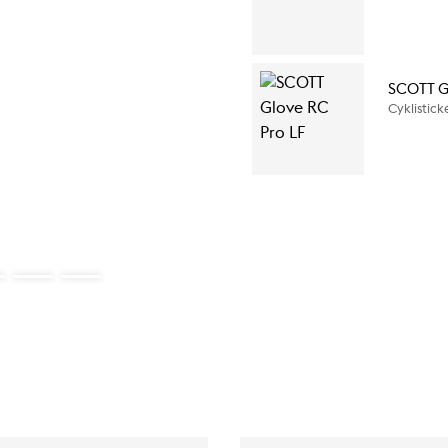
SCOTT G
Cyklistick