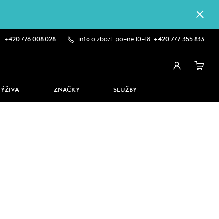
0
+420 776 008 028
info o zboží: po–ne 10–18
+420 777 355 833
VÝŽIVA
ZNAČKY
SLUŽBY