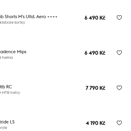
b Shorts M's Ultd. Aero ++++
6 490 Kč
listické šortky
adence Mips
6 490 Kč
ká helma
tb RC
7 790 Kč
é MTB tretry
ride LS
4 190 Kč
rýle