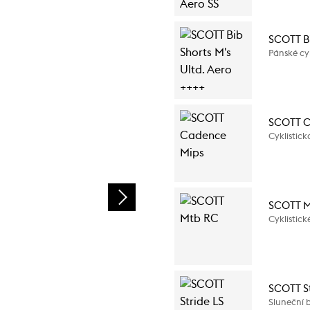
SCOTT Bi
Pánské cyk
SCOTT C
Cyklistic
SCOTT M
Cyklistick
SCOTT St
Sluneční b