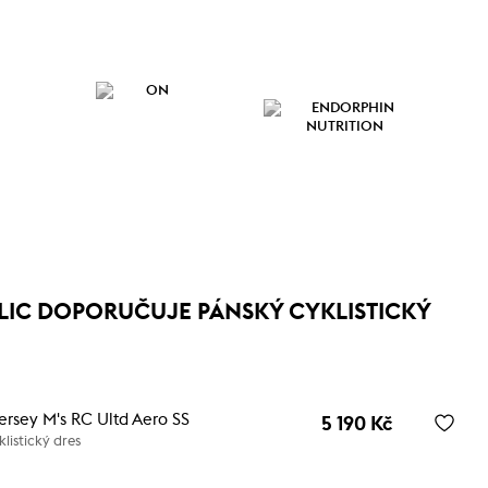
LIC DOPORUČUJE PÁNSKÝ CYKLISTICKÝ
rsey M's RC Ultd Aero SS
5 190 Kč
listický dres