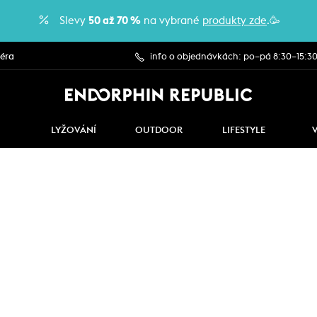
Slevy
50 až 70 %
na vybrané
produkty zde
.🥳
iéra
info o objednávkách: po–pá 8:30–15:3
LYŽOVÁNÍ
OUTDOOR
LIFESTYLE